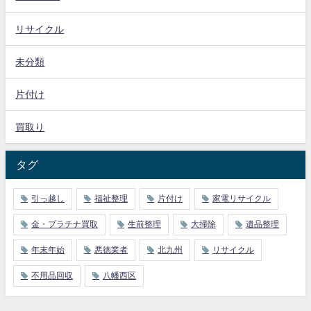
リサイクル
未分類
片付け
買取り
タグ
引っ越し
福祉整理
片付け
家電リサイクル
金・プラチナ買取
生前整理
大掃除
遺品整理
年末年始
悪徳業者
北九州
リサイクル
不用品回収
八幡西区