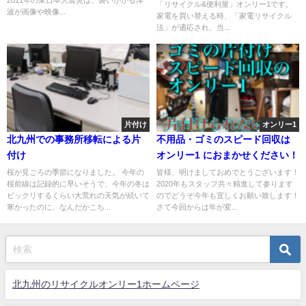
「リサイクル&便利屋」オンリー1です。
波が画像や映像...
家電を買い替える時、「家電リサイクル
法」が適応され、当...
片付け
オンリー1
北九州での事務所移転による片
不用品・ゴミのスピード回収は
付け
オンリー1 におまかせください！
桜が見ごろの季節になりました。 今年の
皆様、明けましておめでとうございます！
桜前線は記録的に早いそうで、今年の冬は
2020年もスタッフ共々精進して参ります
ビックリするくらい大荒れの天気が続いて
のでどうぞ今年も宜しくお願い致します！
寒かったのに、なんだかこち...
さて今回からは年が変...
北九州のリサイクルオンリー1ホームページ