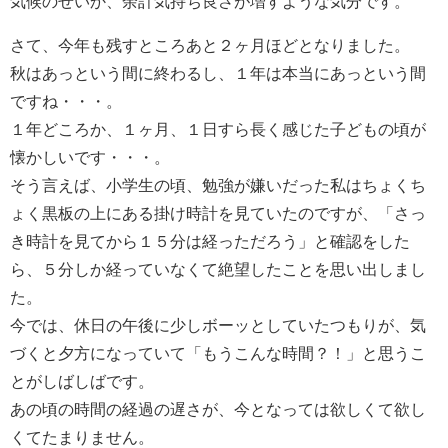
気候のせいか、余計気持ち良さが増すような気分です。
さて、今年も残すところあと２ヶ月ほどとなりました。
秋はあっという間に終わるし、１年は本当にあっという間
ですね・・・。
１年どころか、１ヶ月、１日すら長く感じた子どもの頃が
懐かしいです・・・。
そう言えば、小学生の頃、勉強が嫌いだった私はちょくち
ょく黒板の上にある掛け時計を見ていたのですが、「さっ
き時計を見てから１５分は経っただろう」と確認をした
ら、５分しか経っていなくて絶望したことを思い出しまし
た。
今では、休日の午後に少しボーッとしていたつもりが、気
づくと夕方になっていて「もうこんな時間？！」と思うこ
とがしばしばです。
あの頃の時間の経過の遅さが、今となっては欲しくて欲し
くてたまりません。