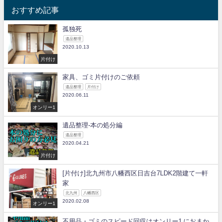
おすすめ記事
孤独死
遺品整理
2020.10.13
片付け
家具、ゴミ片付けのご依頼
遺品整理
片付け
2020.06.11
オンリー1
遺品整理-本の処分編
遺品整理
2020.04.21
片付け
[片付け]北九州市八幡西区日吉台7LDK2階建て一軒
家
北九州
八幡西区
2020.02.08
オンリー1
不用品・ゴミのスピード回収はオンリー1 におまか