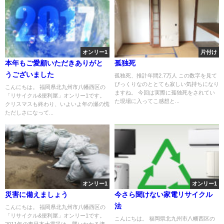
オンリー1
片付け
本年もご愛顧いただきありがと
孤独死
うございました
孤独死、推計年間2.7万人 この数字を見て
びっくりなのととても寂しい気持ちになり
こんにちは。 福岡県北九州市八幡西区の
ますね。 今回は実際に孤独死をされてい
「リサイクル&便利屋」オンリー1です。
た現場に入ってこ感想と...
クリスマスも終わり、いよいよ年の瀬の慌
ただしさになって...
オンリー1
オンリー1
災害に備えましょう
今さら聞けない家電リサイクル
法
こんにちは。 福岡県北九州市八幡西区の
「リサイクル&便利屋」オンリー1です。
こんにちは。 福岡県北九州市八幡西区の
2011年の東日本大震災は、襲いかかる津