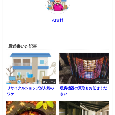
staff
最近書いた記事
オンリー1
オンリー1
リサイクルショップが人気の
暖房機器の買取もお任せくだ
ワケ
さい