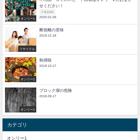
せください！
不用品回収
2020.01.09
オンリー1
断捨離の意味
2019.12.18
リサイクル
秋掃除
2018.10.17
オンリー1
ブロック塀の危険
2018.09.17
オンリー1
カテゴリ
オンリー1