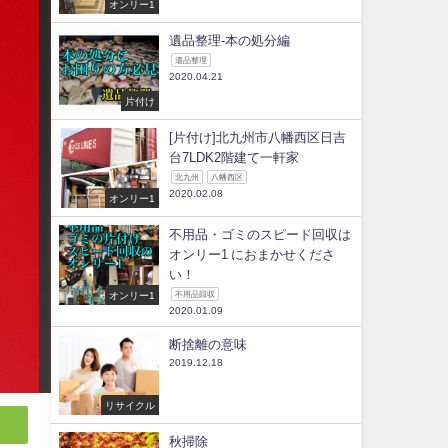
オンリー1
遺品整理-本の処分編
遺品整理
2020.04.21
片付け
[片付け]北九州市八幡西区日吉
台7LDK2階建て一軒家
北九州
八幡西区
2020.02.08
オンリー1
不用品・ゴミのスピード回収は
オンリー1 におまかせくださ
い！
オンリー1
不用品回収
2020.01.09
断捨離の意味
2019.12.18
リサイクル
秋掃除