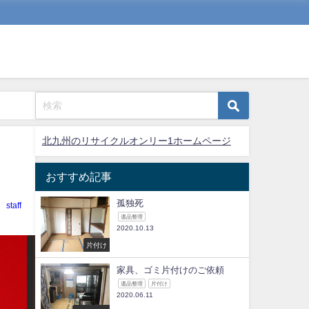
北九州のリサイクルオンリー1ホームページ
おすすめ記事
孤独死
staff
遺品整理
2020.10.13
片付け
家具、ゴミ片付けのご依頼
遺品整理
片付け
2020.06.11