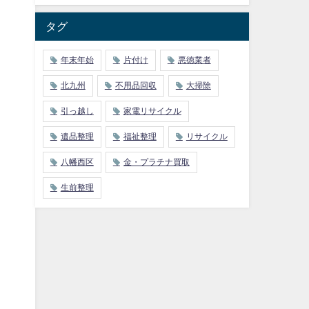
タグ
年末年始
片付け
悪徳業者
北九州
不用品回収
大掃除
引っ越し
家電リサイクル
遺品整理
福祉整理
リサイクル
八幡西区
金・プラチナ買取
生前整理