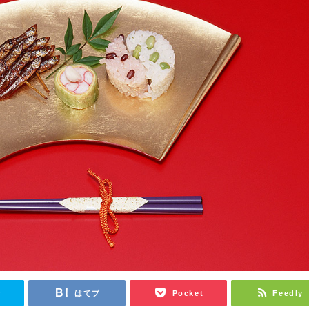
r
はてブ
Pocket
Feedly